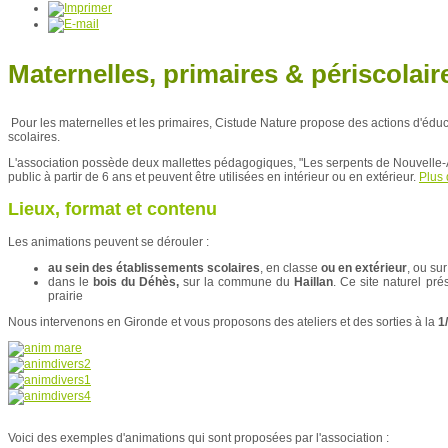
Maternelles, primaires & périscolair
Pour les maternelles et les primaires, Cistude Nature propose des actions d'édu
scolaires.
L'association possède deux mallettes pédagogiques, "Les serpents de Nouvelle-Aq
public à partir de 6 ans et peuvent être utilisées en intérieur ou en extérieur.
Plus 
Lieux, format et contenu
Les animations peuvent se dérouler :
au sein des établissements scolaires
, en classe
ou en extérieur
, ou su
dans le
bois du Déhès,
sur la commune du
Haillan
. Ce site naturel pré
prairie
Nous intervenons en Gironde et vous proposons des ateliers et des sorties à la
1
Voici des exemples d'animations qui sont proposées par l'association :