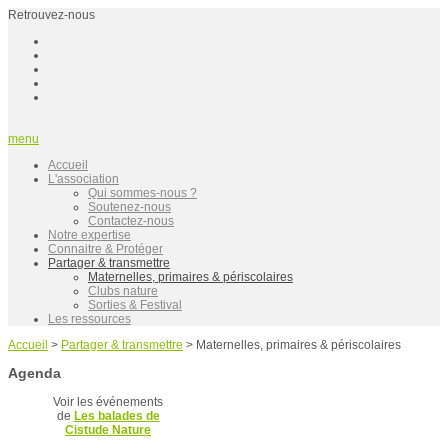
Retrouvez-nous
menu
Accueil
L'association
Qui sommes-nous ?
Soutenez-nous
Contactez-nous
Notre expertise
Connaitre & Protéger
Partager & transmettre
Maternelles, primaires & périscolaires
Clubs nature
Sorties & Festival
Les ressources
Accueil
>
Partager & transmettre
>
Maternelles, primaires & périscolaires
Agenda
Voir les événements
de
Les balades de
Cistude Nature