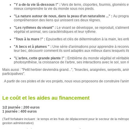
"Y a-de-la vie là-dessous !" :
Vers de terre, cloportes, fourmis, gloméris 
mieux comprendre la vie du monde sous nos pieds.
"La nature autour de nous, dans la peau d'un naturaliste ..." :
Au program
compréhension des liens qui unissent ces deux règnes.
"Les rythmes du vivant" :
Le vivant se développe, se reproduit, s'alimen
végétal et animal, ses caractéristiques et leur rythme.
"Tous à la mare !" :
Epuisettes et clés de détermination à la main, les en
"A becs et à plumes " :
Une série d'animations pour apprendre à reconnaît
leur bec, découvrir comment ils sont adaptés aux milieux dans lesquels ils
"L'arbre, cette grande plante !" :
Emblème du monde végétal et véritable 
photosynthèse, la croissance de l'arbre, ses interactions avec le sol, son 
Mais aussi : "Petit herbier deviendra grand...", "Insectes, araignées, serpents, an
participatives".
A partir de ces pistes et de vos projets, nous vous proposons de construire l'ani
Le coût et les aides au financement
1/2 journée : 200 euros
1 journée : 400 euros
(Tarif forfaitaire incluant : le temps et les frais de déplacement pour le secteur de la métropo
gestion administrative)