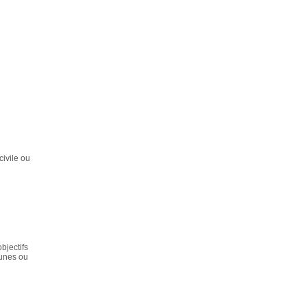
civile ou
bjectifs
munes ou