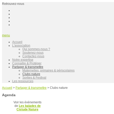
Retrouvez-nous
menu
Accueil
L'association
Qui sommes-nous ?
Soutenez-nous
Contactez-nous
Notre expertise
Connaitre & Protéger
Partager & transmettre
Maternelles, primaires & périscolaires
Clubs nature
Sorties & Festival
Les ressources
Accueil
>
Partager & transmettre
>
Clubs nature
Agenda
Voir les événements
de
Les balades de
Cistude Nature