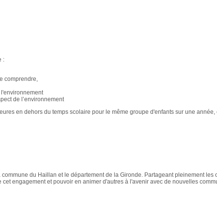
 :
 le comprendre,
r l'environnement
espect de l’environnement
x heures en dehors du temps scolaire pour le même groupe d'enfants sur une année, 
 commune du Haillan et le département de la Gironde. Partageant pleinement les o
terme cet engagement et pouvoir en animer d'autres à l'avenir avec de nouvelles com