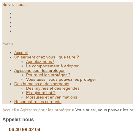
Suivez-nous
menu
Accueil
Un serpent chez vous : que faire ?
Appelez-nous !
Le comportement à adopter
Agissons pour les protéger
Pourquoi les protéger ?
Vous aussi, vous pouvez les protéger !
Des humains et des serpents
Des mythes et des légendes
Et aujourd'hui ?
Morsures et envenimations
Reconnaître les serpents
Accueil
>
Agissons pour les protéger
>
Vous aussi, vous pouvez les pr
Appelez-nous
06.40.98.42.04